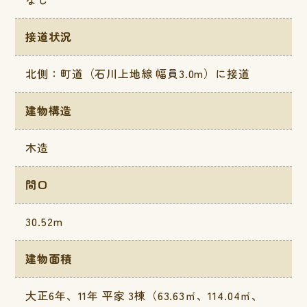
接道状況
北側：町道（石川上地線 幅員3.0m）に接道
建物構造
木造
間口
30.52m
建物面積
大正6年、11年 平家 3棟（63.63㎡、114.04㎡、