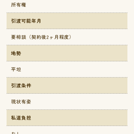
所有権
引渡可能年月
要相談（契約後2ヶ月程度）
地勢
平坦
引渡条件
現状有姿
私道負担
なし