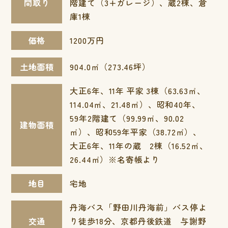
間取り
階建て（3+ガレージ）、蔵2棟、倉
庫1棟
価格
1200万円
土地面積
904.0㎡（273.46坪）
大正6年、11年 平家 3棟（63.63㎡、
114.04㎡、21.48㎡）、昭和40年、
59年2階建て（99.99㎡、90.02
建物面積
㎡）、昭和59年平家（38.72㎡）、
大正6年、11年の蔵 2棟（16.52㎡、
26.44㎡）※名寄帳より
地目
宅地
丹海バス「野田川丹海前」バス停よ
交通
り徒歩18分、京都丹後鉄道 与謝野