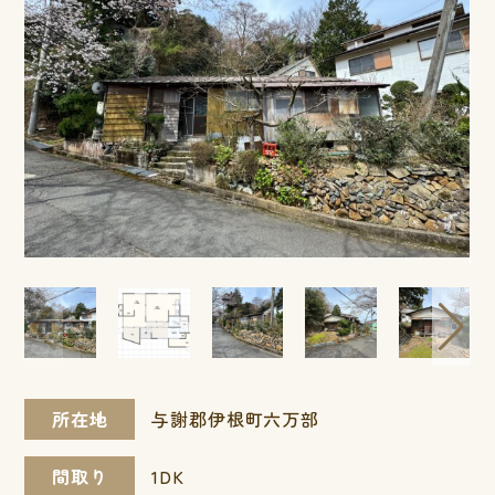
所在地
与謝郡伊根町六万部
間取り
1DK