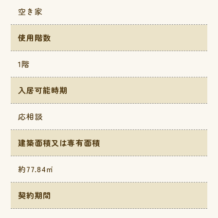
空き家
使用階数
1階
入居可能時期
応相談
建築面積又は専有面積
約77.84㎡
契約期間