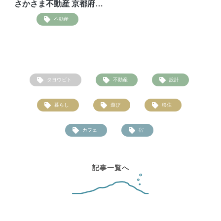
さかさま不動産 京都府伊
根支局の開局に至るまで
不動産
タヨウビト
不動産
設計
暮らし
遊び
移住
カフェ
宿
記事一覧へ